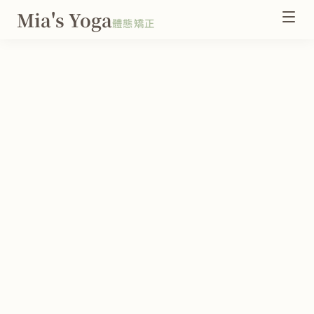
Mia's Yoga
體態矯正
調整關鍵
關於老師
講座內容
成功案例
報名講座