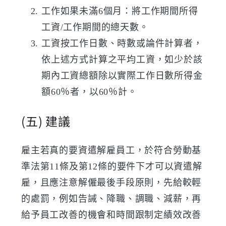
工作如果未滿
6
個月：將工作期間所得
工資
/
工作期間的總天數。
工資按工作日數、時數或論件計算者，
依上述方式計算之平均工資，如少於該
期內工資總額除以實際工作日數所得金
額
60
％者，以
60
％計。
(五)
建議
雇主若真的要資遣解雇員工，於符合勞動基
準法第11條及第
12
條的要件下才可以資遣解
雇，且應注意解僱最後手段原則，先給較輕
的處罰，例如告誡、降職、調職、減薪，再
給予員工改善的機會和時間跟
制定績效改善