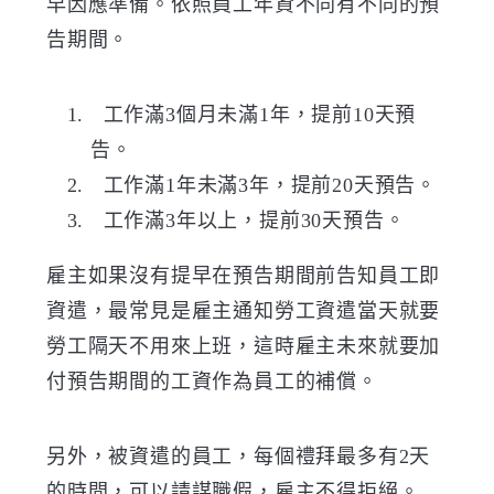
早因應準備。依照員工年資不同有不同的預
告期間。
工作滿
3
個月未滿
1
年，提前
10
天預
告。
工作滿
1
年未滿
3
年，提前
20
天預告。
工作滿
3
年以上，提前
30
天預告。
雇主如果沒有提早在預告期間前告知員工即
資遣，最常見是雇主通知勞工資遣當天就要
勞工隔天不用來上班，這時雇主未來就要加
付預告期間的工資作為員工的補償。
另外，被資遣的員工，每個禮拜最多有
2
天
的時間，可以請謀職假，雇主不得拒絕。