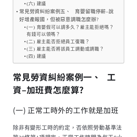
(六) 建議
常見勞資糾紛案例五、 育嬰留職停薪–說
好增產報國，但被惡意調職怎麼辦?
(一) 育嬰假可以請多久？雇主能拒絕嗎？
有錢可以領嗎？
(二) 雇主能否拒絕員工復職？
(三) 雇主能否將該員工調動或調職？
(四) 建議
常見勞資糾紛案例一、
工
資
–
加班費怎麼算
?
(一)
正常工時外的工作就是加班
除非有變形工時的約定，否依照勞動基準法