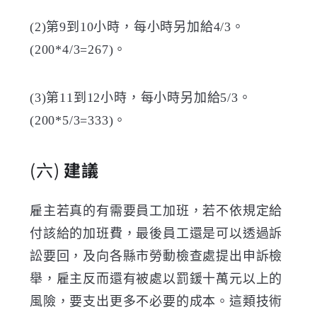
(2)
第
9
到
10
小時，每小時另加給
4/3
。
(200*4/3=267)
。
(3)
第
11
到
12
小時，每小時另加給
5/3
。
(200*5/3=333)
。
(六)
建議
雇主若真的有需要員工加班，若不依規定給
付該給的加班費，最後員工還是可以透過訴
訟要回，及向各縣市勞動檢查處提出申訴檢
舉，雇主反而還有被處以罰鍰十萬元以上的
風險，要支出更多不必要的成本。這類技術