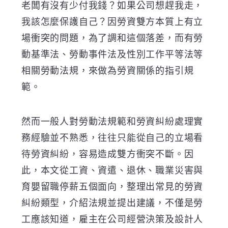
老闆有沒有少付我錢？如果公司想趕我走，
我該怎麼保護自己？因勞資雙方本質上有立
場衝突的問題，為了調和這個落差，而有勞
動基準法、
勞動事件法
及性別工作平等法等
相關勞動法規，來做為勞資關係的指引規
範。
然而一般人對勞動法規範和
勞資糾紛處理實
務
經驗並不熟悉，往往只能從自己的立場看
待勞資糾紛，容易造成雙方衝突不斷。因
此，本文從工資、資遣、退休、職業災害與
育嬰留職停薪五個面向，整理出常見的勞資
糾紛類型，介紹法規並提出建議，不僅是勞
工應該知道，雇主在
公司經營決策及設計人