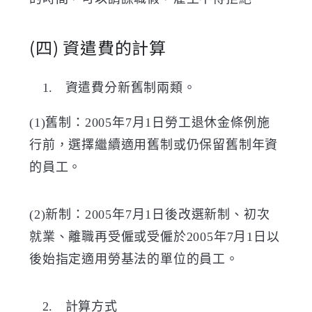
(四)
資遣費的計算
資遣費分新舊制兩類。
(1)
舊制：
2005
年
7
月
1
日勞工退休金條例施
行前，選擇繼續適用舊制或仍保留舊制年資
的員工。
(2)
新制：
2005
年
7
月
1
日後改選新制、初次
就業、離職再受僱或受僱於
2005
年
7
月
1
日以
後始指定適用勞基法的單位的員工。
計算方式