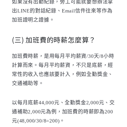
如果沒有出勤紀錄，勞工可能就要想辦法拿
出
LINE
的對話紀錄、
Email
信件往來等作為
加班證明之證據。
(三)
加班費的時薪怎麼算？
加班費時薪，是用每月平均薪資
/30
天
/8
小時
計算而來。每月平均薪資，不只是底薪，經
常性的收入也應該要計入，例如全勤獎金、
交通補助等。
以每月底薪
44,000
元、全勤獎金
2,000
元、交
通補助
2,000
元為例，加班費的時薪即為
200
元
(48,000/30/8=200)
。