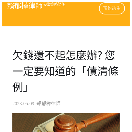
賴郁樺律師
法律策略諮詢
預約諮詢
欠錢還不起怎麼辦? 您
一定要知道的「債清條
例」
2023-05-09
·賴郁樺律師