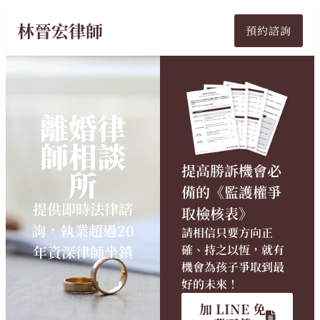
林晉宏律師
預約諮詢
離婚律
師相談
提高勝訴機會必
所
備的《監護權爭
提供即時法律諮
取檢核表》
詢，執業超過20
請相信只要方向正
年資深律師坐鎮
確、持之以恆，就有
機會為孩子爭取到最
好的未來！
加 LINE 免