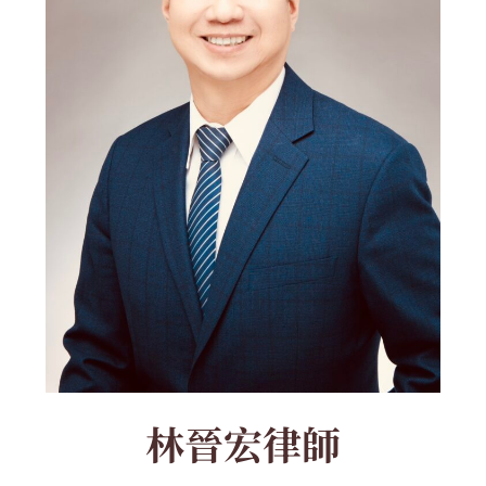
林晉宏律師