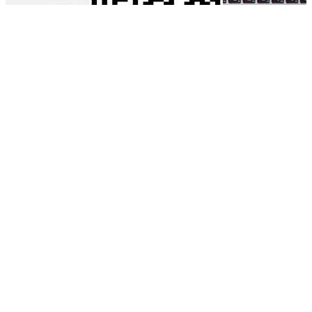
加 LINE 預約諮詢
林晉宏律師
離婚法律諮詢
© 2026 ALL RIGHTS RESERVED. 本網站由
wecan
建置維護